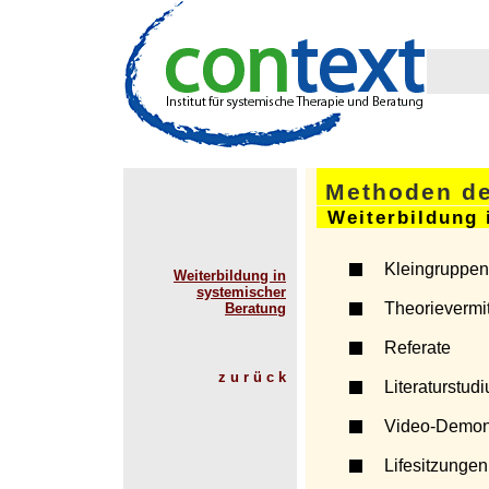
Methoden de
Weiterbildung 
Kleingruppen
Weiterbildung in
systemischer
Theorievermi
Beratung
Referate
z u r ü c k
Literaturstud
Video-Demon
Lifesitzungen