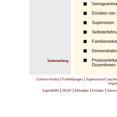
Genogrammar
Einüben von 
Supervision
Selbsterfahr
Familienrekon
Demonstratio
Praxisanleitu
Seitenanfang
DozentInnen
|
|
Context-Institut
Fortbildungen
Supervision/Coachi
Impre
|
|
|
|
Jugendhilfe
DGSF
Aktuelles
Kontakt
Servic