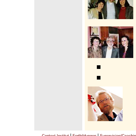
|
|
Context-Institut
Fortbildungen
Supervision/Coachi